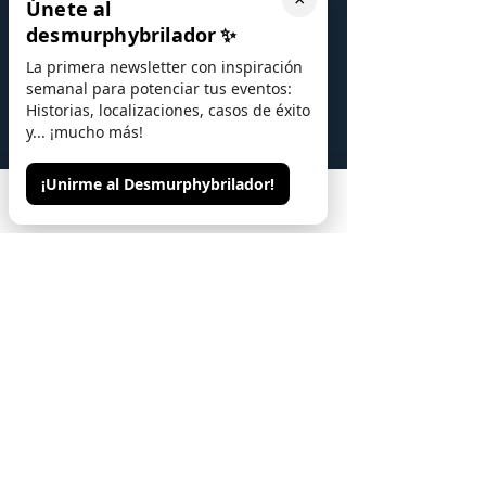
×
Únete al
desmurphybrilador
✨
La primera newsletter con inspiración
semanal para potenciar tus eventos:
Historias, localizaciones, casos de éxito
y... ¡mucho más!
¡Unirme al Desmurphybrilador!
Phone
Email
Contacto