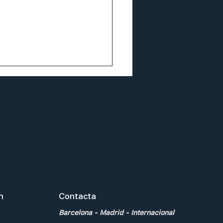
ta Navideña de ensueño
a Casita de Claus
en
Contacta
Barcelona
-
Madrid
-
Internacional