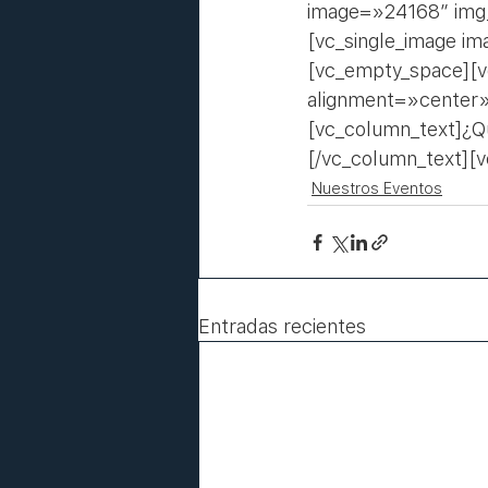
image=»24168″ img
[vc_single_image i
[vc_empty_space][v
alignment=»center»
[vc_column_text]¿Qu
[/vc_column_text][
Nuestros Eventos
Entradas recientes