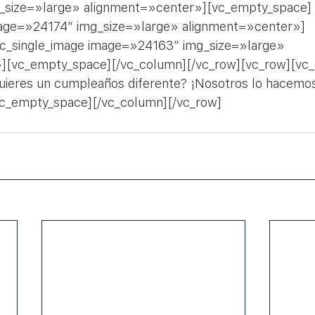
_size=»large» alignment=»center»][vc_empty_space]
mage=»24174″ img_size=»large» alignment=»center»]
c_single_image image=»24163″ img_size=»large» 
][vc_empty_space][/vc_column][/vc_row][vc_row][vc
ieres un cumpleaños diferente? ¡Nosotros lo hacemos
vc_empty_space][/vc_column][/vc_row]