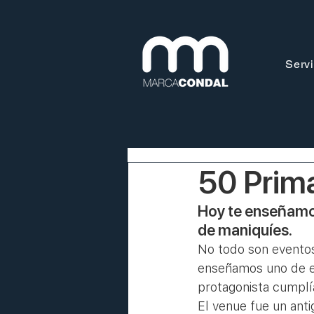
Servi
50 Prima
Hoy te enseñamo
de maniquíes.
No todo son eventos
enseñamos uno de es
protagonista cumplí
El venue fue un ant