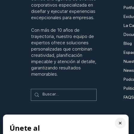
corporativos especializada en
Portfo
diseñar y ejecutar experiencias
Exclu
excepcionales para empresas.
La Ca
Con más de 10 años de
Docu
trayectoria, nuestro equipo de
expertos ofrece soluciones
Blog
personalizadas que combinan
Espac
creatividad, planificación
impecable y atención al detalle,
Nuest
garantizando resultados
Newsl
memorables.
Podc
Politi
FAQS
×
Únete al