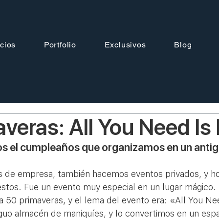
cios
Portfolio
Exclusivos
Blog
veras: All You Need Is
s el cumpleaños que organizamos en un antig
 de empresa, también hacemos eventos privados, y ho
tos. Fue un evento muy especial en un lugar mágico. 
a 50 primaveras, y el lema del evento era: «All You Ne
iguo almacén de maniquíes, y lo convertimos en un espa