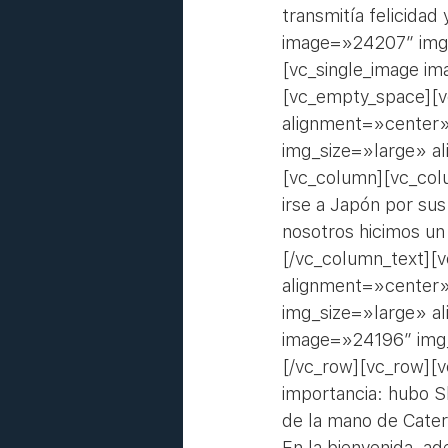
transmitía felicida
image=»24207″ img
[vc_single_image i
[vc_empty_space][v
alignment=»center»
img_size=»large» a
[vc_column][vc_colu
irse a Japón por sus
nosotros hicimos un
[/vc_column_text][
alignment=»center»
img_size=»large» a
image=»24196″ img_
[/vc_row][vc_row][
importancia: hubo S
de la mano de Cater
En la bienvenida, ad