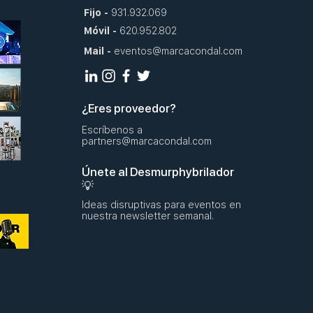
Fijo
-
931.932.069
Móvil
-
620.952.802
Mail
-
eventos@marcacondal.com
¿Eres proveedor?
Escríbenos a
partners@marcacondal.com
Únete al Desmurphybrilador
💡
Ideas disruptivas para eventos en
nuestra newsletter semanal.