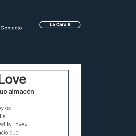
La Cara B
Contacto
 Love
uo almacén 
y os 
La 
ed Is Love».
cio que 