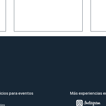
Adobe Dry Law. La ley seca
Fies
llega a Barcelona.
en l
icios para eventos
Más experiencias 
cios