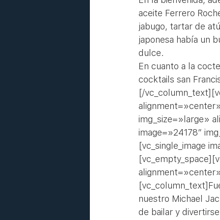
aceite Ferrero Roch
jabugo, tartar de at
japonesa había un bu
dulce.
En cuanto a la cocte
cocktails san Franci
[/vc_column_text][
alignment=»center»
img_size=»large» a
image=»24178″ img_
[vc_single_image i
[vc_empty_space][v
alignment=»center»
[vc_column_text]Fue 
nuestro Michael Jacks
de bailar y diverti