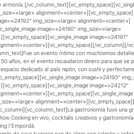
d y armonía.[/vc_column_text][vc_empty_space][vc_sing
_size=»large» alignment=»center»][vc_empty_space]
mage=»24192″ img_size=»large» alignment=»center»]
c_single_image image=»24190″ img_size=»large» 
][vc_empty_space][vc_single_image image=»24197″ 
lignment=»center»][vc_empty_space][/vc_column][/vc
mn_text]Fue un evento íntimo con muchísimos detalles
 50 años, en el evento recaudaron dinero para que se pu
 espacio dedicado al país nipón, con sushi y perfecta
vc_empty_space][vc_single_image image=»24193″ img_
][vc_empty_space][vc_single_image image=»24212″ 
lignment=»center»][vc_empty_space][vc_single_image
size=»large» alignment=»center»][vc_empty_space]
vc_column][vc_column_text]La gastronomía tuvo una gr
how Cooking en vivo, cocktails creativos y gastronomía
ing l’Empordà.
emás de cava tuvieron pan de algas con salmón y esferi