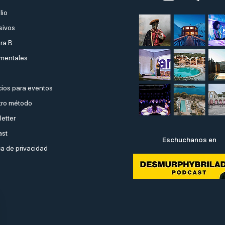
lio
sivos
ra B
mentales
ios para eventos
ro método
etter
ast
Eschuchanos en
ca de privacidad