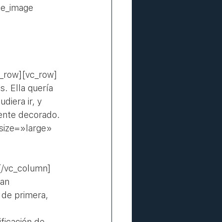
le_image 
_row][vc_row]
. Ella quería 
diera ir, y 
mente decorado.
size=»large» 
 
[/vc_column]
an 
 de primera, 
ficación de 