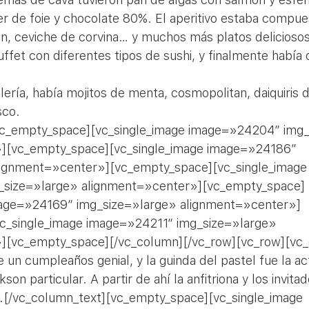
er de foie y chocolate 80%. El aperitivo estaba compue
ún, ceviche de corvina… y muchos más platos deliciosos
ffet con diferentes tipos de sushi, y finalmente había 
lería, había mojitos de menta, cosmopolitan, daiquiris d
sco.
vc_empty_space][vc_single_image image=»24204″ img_
][vc_empty_space][vc_single_image image=»24186″ 
lignment=»center»][vc_empty_space][vc_single_image
size=»large» alignment=»center»][vc_empty_space]
mage=»24169″ img_size=»large» alignment=»center»]
c_single_image image=»24211″ img_size=»large» 
][vc_empty_space][/vc_column][/vc_row][vc_row][vc
un cumpleaños genial, y la guinda del pastel fue la ac
on particular. A partir de ahí la anfitriona y los invita
rse.[/vc_column_text][vc_empty_space][vc_single_image 