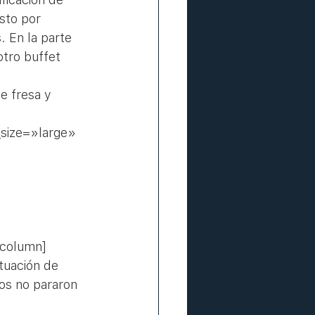
sto por 
. En la parte 
otro buffet 
e fresa y 
size=»large» 
 
_column]
tuación de 
dos no pararon 