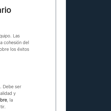
rio 
quipo. Las 
a cohesión del 
obre los éxitos 
o. Debe ser 
alidad y 
ibre
, la 
ir.