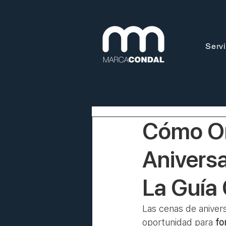
Servi
Cómo Or
Aniversa
La Guía
Las cenas de aniver
oportunidad para 
fo