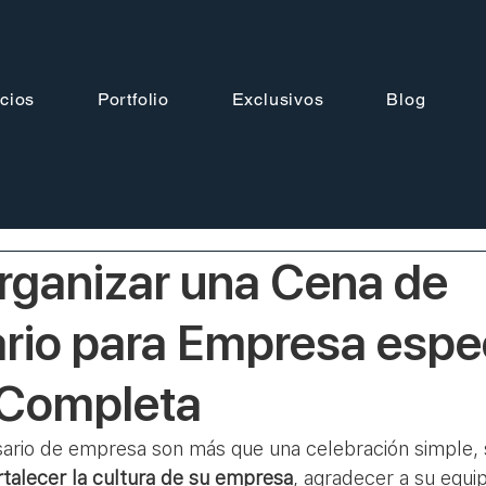
cios
Portfolio
Exclusivos
Blog
ganizar una Cena de
rio para Empresa espec
 Completa
sario de empresa son más que una celebración simple, 
rtalecer la cultura de su empresa
, agradecer a su equip