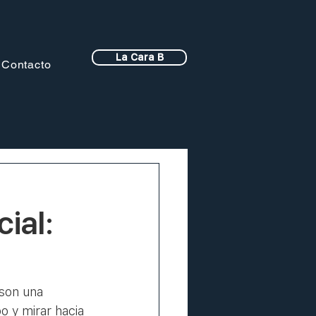
La Cara B
Contacto
ial:
son una 
o y mirar hacia 