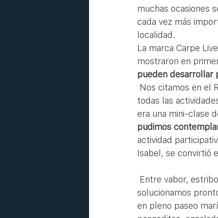
muchas ocasiones se 
cada vez más importa
localidad.
La marca Carpe Live,
mostraron en primera
pueden desarrollar p
 Nos citamos en el Real Club Naútico de Calpe, en el que nos explicaron el desarrollo de 
todas las actividad
era una mini-clase d
pudimos contemplar in
actividad participat
Isabel, se convirtió 
 Entre vabor, estribor e hizar tanto las velas, el apetito aparecía por momentos. Lo 
solucionamos pronto 
en pleno paseo marí