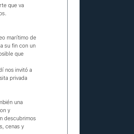
rte que va 
os.
a su fin con un 
osible que 
 nos invitó a 
sita privada 
mbién una 
on y 
én descubrimos 
s, cenas y 