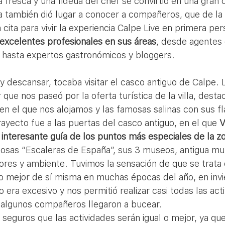
 fresca y una fideúa del chef se convirtió en una gran 
 también dió lugar a conocer a compañeros, que de la
 cita para vivir la experiencia Calpe Live en primera pe
excelentes profesionales en sus áreas
, desde agentes d
s hasta expertos gastronómicos y bloggers.
 que nos paseó por la oferta turística de la villa, desta
en el que nos alojamos y las famosas salinas con sus f
trayecto fue a las puertas del casco antiguo, en el que 
V
 interesante guía de los puntos más especiales de la z
sas “Escaleras de España”, sus 3 museos, antigua mur
lores y ambiente. Tuvimos la sensación de que se trata d
o mejor de sí misma en muchas épocas del año, en inv
no era excesivo y nos permitió realizar casi todas las act
algunos compañeros llegaron a bucear. 