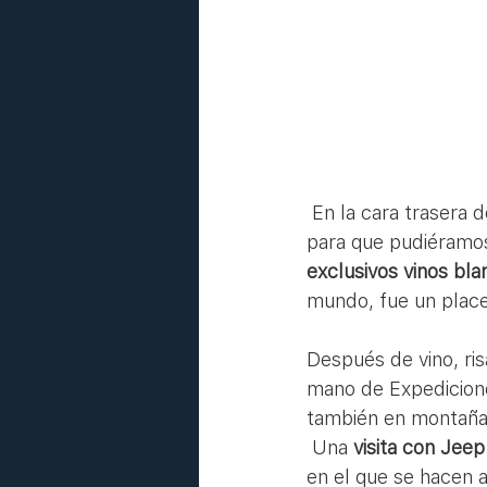
 En la cara trasera del peñon, nos esperaban los buzos que bajaron a buscar las botellas 
para que pudiéramo
exclusivos vinos bla
mundo, fue un place
Después de vino, ris
mano de Expedicione
también en montaña
 Una 
visita con Jeep
en el que se hacen 