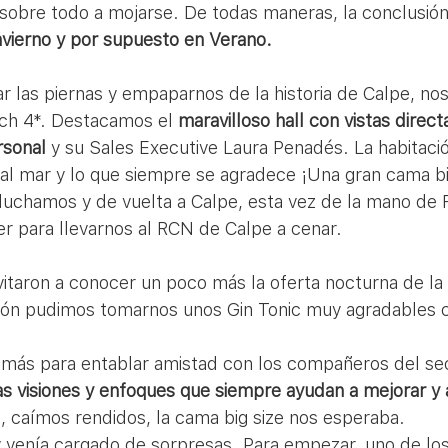
y sobre todo a mojarse. De todas maneras, la conclusión
nvierno y por supuesto en Verano.
ch 4*. Destacamos el 
maravilloso hall con vistas directa
rsonal
 y su Sales Executive Laura Penadés. La habitaci
 al mar y lo que siempre se agradece ¡Una gran cama big
chamos y de vuelta a Calpe, esta vez de la mano de Ra
er para llevarnos al RCN de Calpe a cenar.
eón pudimos tomarnos unos Gin Tonic muy agradables c
más para entablar amistad con los compañeros del sec
as visiones y enfoques que siempre ayudan a mejorar y
, caímos rendidos, la cama big size nos esperaba.
y venía cargado de sorpresas. Para empezar, uno de los