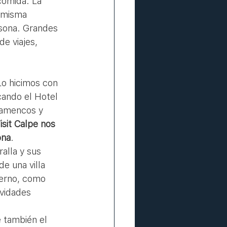
comida. La 
 misma 
rsona. Grandes 
e viajes, 
cando el Hotel 
lamencos y 
isit Calpe nos 
ona
. 
alla y sus 
e una villa 
ierno, como 
ividades 