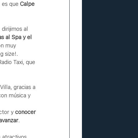
 es que 
Calpe 
s al Spa y el 
ón muy 
 size!. 
dio Taxi, que 
on música y 
tor y 
conocer 
 avanzar
. 
 atractivos 