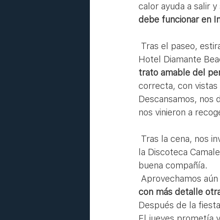
calor ayuda a salir 
debe funcionar en I
 Tras el paseo, estirar las piernas y empaparnos de la historia de Calpe, nos dirijimos al 
Hotel Diamante Bea
trato amable del pe
correcta, con vistas
Descansamos, nos du
nos vinieron a recog
 Tras la cena, nos invitaron a conocer un poco más la oferta nocturna de la Villa, gracias a 
la Discoteca Camal
buena compañía. 
 Aprovechamos aún 
con más detalle otr
Después de la fiesta
El jueves prometía 