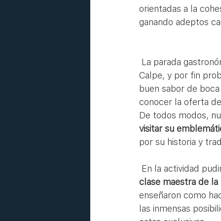
orientadas a la coh
ganando adeptos cad
 La parada gastronómica final la hicimos en el Restaurante Baidal, en el paseo marítimo de 
Calpe, y por fin pro
buen sabor de boca 
conocer la oferta de
De todos modos, nues
visitar su emblemát
por su historia y trad
 En la actividad pu
clase maestra de la
enseñaron como hace
las inmensas posibil