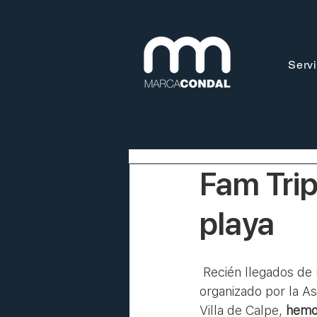
Servi
Fam Tri
playa
 Recién llegados de una buena experiencia en Calpe (Alicante), gracias a este FamTrip 
organizado por la A
Villa de Calpe, 
hemos