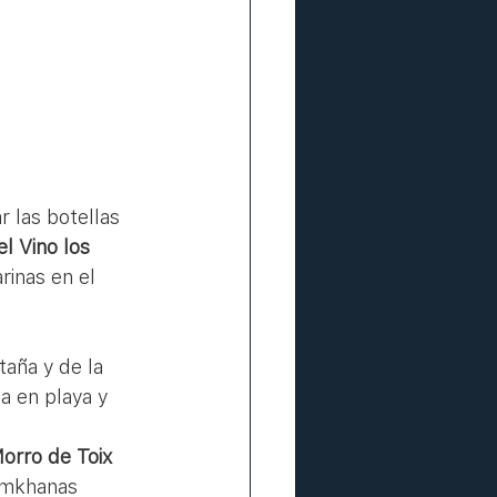
l Vino los 
inas en el 
aña y de la 
 en playa y 
Morro de Toix
Gymkhanas 