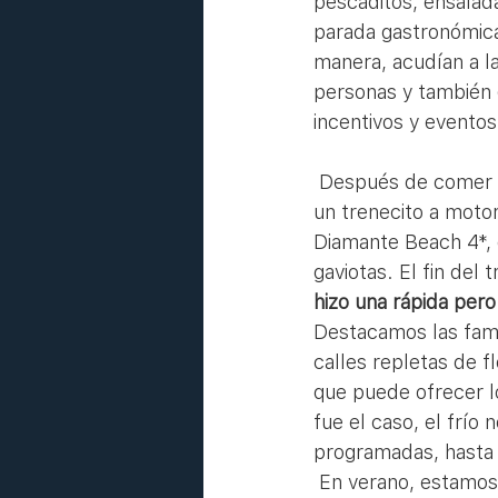
pescaditos, ensalada
parada gastronómica
manera, acudían a la
personas y también 
incentivos y evento
 Después de comer y descansar, tocaba visitar el casco antiguo de Calpe. Lo hicimos con 
un trenecito a motor
Diamante Beach 4*, 
gaviotas. El fin del 
hizo una rápida pero
Destacamos las famo
calles repletas de f
que puede ofrecer l
fue el caso, el frío 
programadas, hasta 
 En verano, estamos seguros que las actividades serán igual o mejor, ya que también el 