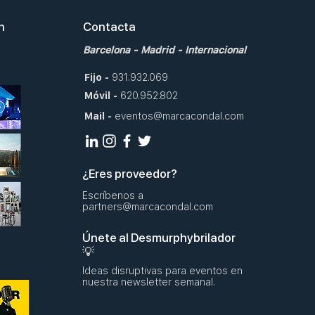
en
Contacta
Barcelona
-
Madrid
-
Internacional
Fijo
-
931.932.069
Móvil
-
620.952.802
Mail
-
eventos@marcacondal.com
¿Eres proveedor?
Escríbenos a
partners@marcacondal.com
Únete al Desmurphybrilador
💡
Ideas disruptivas para eventos en
nuestra newsletter semanal.