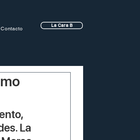
La Cara B
Contacto
smo
ento, 
des. La 