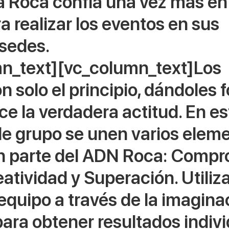
 Roca confía una vez más en
 realizar los eventos en sus 
 sedes.
n_text][vc_column_text]Los 
n solo el principio, dándoles 
ce la verdadera actitud. En es
de grupo se unen varios elem
 parte del ADN Roca: Compro
atividad y Superación. Utilizar
equipo a través de la imaginac
para obtener resultados indivi