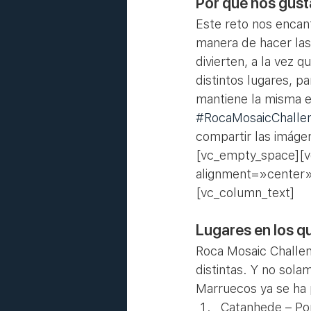
Por qué nos gust
Este reto nos encan
manera de hacer las 
divierten, a la vez 
distintos lugares, p
mantiene la misma e
#RocaMosaicChalle
compartir las imáge
[vc_empty_space][v
alignment=»center»
[vc_column_text]
Lugares en los qu
Roca Mosaic Challen
distintas. Y no sola
Marruecos ya se ha p
Catanhede – Po