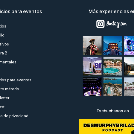
icios para eventos
Más experiencias 
cios
lio
sivos
ra B
mentales
ios para eventos
ro método
etter
ast
Eschuchanos en
ca de privacidad