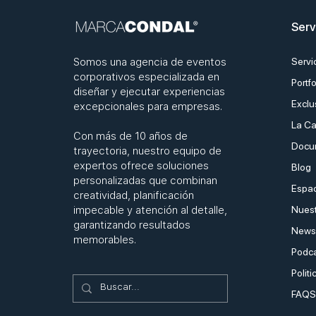
de empresa
Serv
Somos una agencia de eventos
Servi
corporativos especializada en
Portfo
diseñar y ejecutar experiencias
Exclu
excepcionales para empresas.
La Ca
Con más de 10 años de
Docu
trayectoria, nuestro equipo de
expertos ofrece soluciones
Blog
personalizadas que combinan
Espac
creatividad, planificación
impecable y atención al detalle,
Nuest
garantizando resultados
Newsl
memorables.
Podc
Politi
FAQS