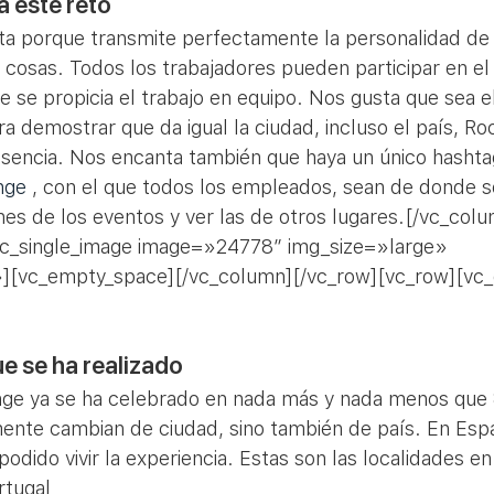
a este reto
ta porque transmite perfectamente la personalidad de l
cosas. Todos los trabajadores pueden participar en el 
que se propicia el trabajo en equipo. Nos gusta que sea 
ara demostrar que da igual la ciudad, incluso el país, R
sencia. Nos encanta también que haya un único hashta
nge
 , con el que todos los empleados, sean de donde 
nes de los eventos y ver las de otros lugares.[/vc_col
c_single_image image=»24778″ img_size=»large» 
][vc_empty_space][/vc_column][/vc_row][vc_row][vc
e se ha realizado
ge ya se ha celebrado en nada más y nada menos que 
mente cambian de ciudad, sino también de país. En Espa
odido vivir la experiencia. Estas son las localidades e
rtugal