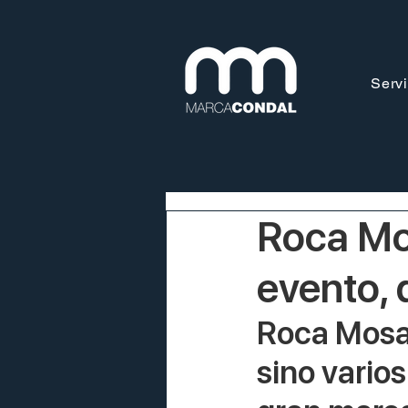
Servi
Roca Mo
evento, 
Roca Mosai
sino varios