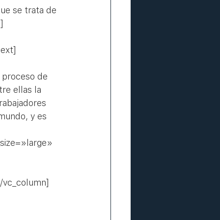
ue se trata de 
]
ext]
o proceso de 
re ellas la 
rabajadores 
 mundo, y es 
size=»large» 
 
/vc_column]