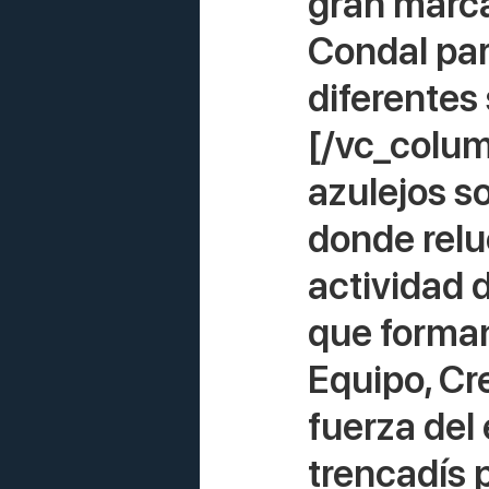
gran marca
Condal para
diferentes
[/vc_colum
azulejos so
donde relu
actividad 
que forman
Equipo, Cre
fuerza del 
trencadís 