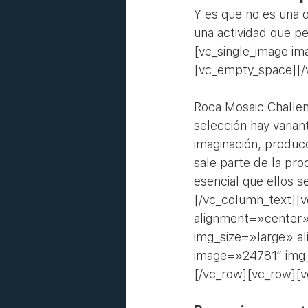
Y es que no es una o
una actividad que p
[vc_single_image i
[vc_empty_space][/
Roca Mosaic Challen
selección hay variant
imaginación, producc
sale parte de la pro
esencial que ellos s
[/vc_column_text][
alignment=»center»
img_size=»large» a
image=»24781″ img_
[/vc_row][vc_row][