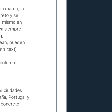
a marca, la 
reto y se 
el mismo en 
oca siempre 
g, 
sean, pueden 
umn_text]
_column]
8 ciudades 
ña, Portugal y 
n concreto: