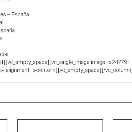
res – España
al
España
a
ecos
xt][vc_empty_space][vc_single_image image=»24779″ 
e» alignment=»center»][vc_empty_space][/vc_column]