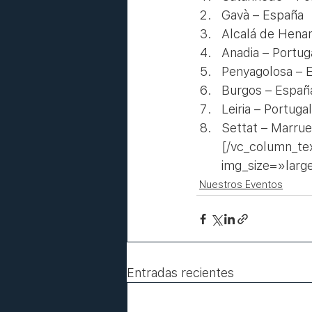
Gavà – España
Alcalá de Hena
Anadia – Portug
Penyagolosa – 
Burgos – Españ
Leiria – Portugal
Settat – Marru
[/vc_column_te
img_size=»larg
Nuestros Eventos
Entradas recientes