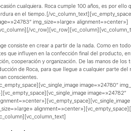
casión cualquiera. Roca cumple 100 años, es por ello q
erdura en el tiempo.[/vc_column_text][vc_empty_space
mage=»24783″ img_size=»large» alignment=»center»]
vc_column][/vc_row][vc_row][vc_column][vc_column_t
ge consiste en crear a partir de la nada. Como en tod
es que influyen en la confección final del producto, ent
ión, cooperación y organización. De las manos de los t
ducción de Roca, para que llegue a cualquier parte del
ean conscientes.
vc_empty_space][vc_single_image image=»24780″ img_
][vc_empty_space][vc_single_image image=»24782″ 
lignment=»center»][vc_empty_space][vc_single_image
size=»large» alignment=»center»][vc_empty_space][
vc_column][vc_column_text]