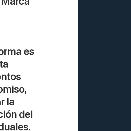
 Marca 
forma es 
ta 
entos 
miso, 
 la 
ión del 
duales.