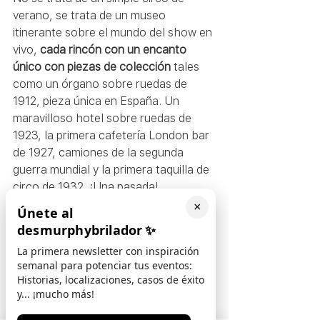
verano, se trata de un museo 
itinerante sobre el mundo del show en 
vivo, 
cada rincón con un encanto 
único con piezas de colección
 tales 
como un órgano sobre ruedas de 
1912, pieza única en España. Un 
maravilloso hotel sobre ruedas de 
1923, la primera cafetería London bar 
de 1927, camiones de la segunda 
guerra mundial y la primera taquilla de 
circo de 1932. ¡Una pasada! 
×
Únete al
En Marca Condal ya hemos realizado 
desmurphybrilador
✨
algunos eventos circus, muy 
La primera newsletter con inspiración
divertidos en la que incluso nosotros 
semanal para potenciar tus eventos:
¡Nos disfrazamos! Os animamos a que 
Historias, localizaciones, casos de éxito
podáis ver nuestro 
Evento Circus 
y... ¡mucho más!
Vintage
 y otro muy especial que 