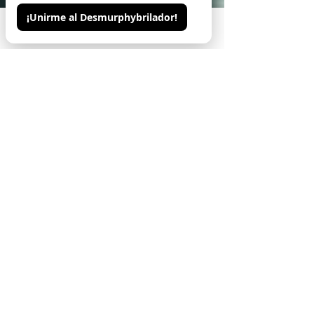
¡Unirme al Desmurphybrilador!
Phone
Email
Contacto