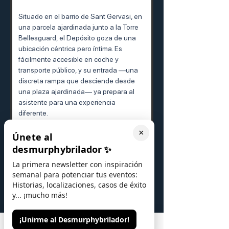
Situado en el barrio de Sant Gervasi, en 
una parcela ajardinada junto a la Torre 
Bellesguard, el Depósito goza de una 
ubicación céntrica pero íntima. Es 
fácilmente accesible en coche y 
transporte público, y su entrada —una 
discreta rampa que desciende desde 
una plaza ajardinada— ya prepara al 
asistente para una experiencia 
diferente.
×
El espacio combina la desconexión de 
Únete al
lo subterráneo con la comodidad de 
desmurphybrilador
✨
estar a solo minutos del centro de 
La primera newsletter con inspiración
Barcelona.
semanal para potenciar tus eventos:
Historias, localizaciones, casos de éxito
Aspectos clave a 
y... ¡mucho más!
tener en cuenta para 
¡Unirme al Desmurphybrilador!
eventos