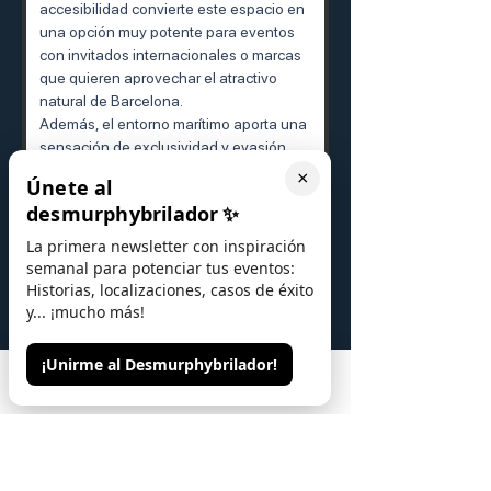
accesibilidad convierte este espacio en 
una opción muy potente para eventos 
con invitados internacionales o marcas 
que quieren aprovechar el atractivo 
natural de Barcelona.
Además, el entorno marítimo aporta una 
sensación de exclusividad y evasión 
muy difícil de conseguir en venues 
×
Únete al
urbanos convencionales.
desmurphybrilador
✨
Aspectos clave a 
La primera newsletter con inspiración
semanal para potenciar tus eventos:
tener en cuenta 
Historias, localizaciones, casos de éxito
y... ¡mucho más!
antes de organizar un 
evento aquí
¡Unirme al Desmurphybrilador!
Phone
Email
Contacto
➡ 
El clima y el viento pueden influir en 
los eventos exteriores
, especialmente 
en determinadas épocas del año.
➡ 
El espacio está muy ligado a una 