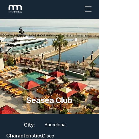
Seasea Club
City:
Barcelona
Characteristics
Disco