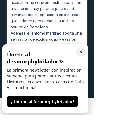
accesibilidad convierte este espacio en 
una opción muy potente para eventos 
con invitados internacionales o marcas 
que quieren aprovechar el atractivo 
natural de Barcelona.
Además, el entorno marítimo aporta una 
sensación de exclusividad y evasión 
muy difícil de conseguir en venues 
urbanos convencionales.
×
Únete al
desmurphybrilador
✨
Aspectos clave a 
La primera newsletter con inspiración
tener en cuenta 
semanal para potenciar tus eventos:
Historias, localizaciones, casos de éxito
antes de organizar un 
y... ¡mucho más!
evento aquí
¡Unirme al Desmurphybrilador!
Phone
Email
Contacto
➡ 
El clima y el viento pueden influir en 
los eventos exteriores
, especialmente 
en determinadas épocas del año.
➡ 
El espacio está muy ligado a una 