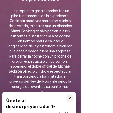
La propuesta gastronómica fue un
pilar fundamental de la experiencia.
Cocktails creativos
marcaron el inicio
de la velada, mientras que un dinámico
Show Cooking en vivo
permitió a los
asistentes disfrutar de la alta cocina
en tiempo real. La calidad y
originalidad de la gastronomía hicieron
que cada bocado fuera una sorpresa.
Para cerrar la noche con un broche de
oro, un espectáculo único tomó el
escenario: el
doble oficial de Michael
Jackson
ofreció un show espectacular,
transportando a los invitados al
universo del Rey del Pop y elevando la
energía del evento a su punto más
alto.
×
Únete al
Cifras de una velada
desmurphybrilador
✨
inolvidable