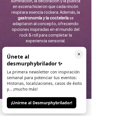
iluminación, la decoración y la puesta
en escena hicieron que cada rincón
respirara esencia rockera. Además, la
gastronomía y la coctelería
se
adaptaron al concepto, ofreciendo
opciones inspiradas en el mundo del
rock & roll para completar la
experiencia sensorial.
Cifras de una noche
×
Únete al
épica
desmurphybrilador
✨
La primera newsletter con inspiración
Asistentes
Un festival corporativo con
semanal para potenciar tus eventos:
invitados en Madrid y Barcelona
Historias, localizaciones, casos de éxito
Ubicación
Espacios tematizados para
y... ¡mucho más!
una experiencia festivalera inmersiva
Experiencia
Banda en vivo, escenario
¡Unirme al Desmurphybrilador!
de festival, participación de los
asistentes y una ambientación única
Phone
Email
Contacto
Objetivo
Convertir una cena de
Navidad en un show de rock donde los
empleados fueran los protagonistas