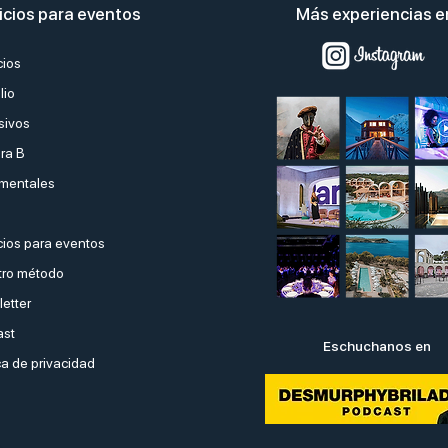
icios para eventos
Más experiencias 
cios
lio
sivos
ra B
mentales
ios para eventos
ro método
etter
ast
Eschuchanos en
ca de privacidad