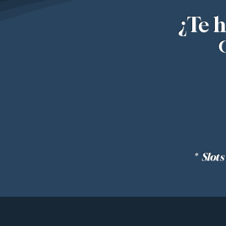
¿Te h
* Slot