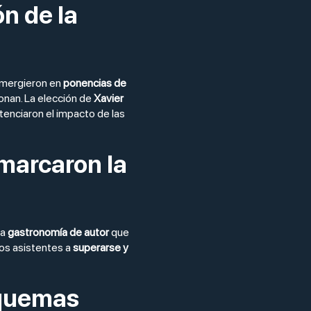
n de la
umergieron en
ponencias de
onan. La elección de
Xavier
tenciaron el impacto de las
marcaron la
na
gastronomía de autor
que
os asistentes a
superarse y
squemas