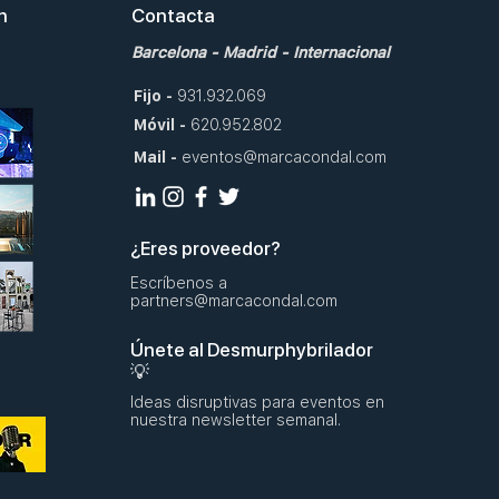
en
Contacta
Barcelona
-
Madrid
-
Internacional
Fijo
-
931.932.069
Móvil
-
620.952.802
Mail
-
eventos@marcacondal.com
¿Eres proveedor?
Escríbenos a
partners@marcacondal.com
Únete al Desmurphybrilador
💡
Ideas disruptivas para eventos en
nuestra newsletter semanal.