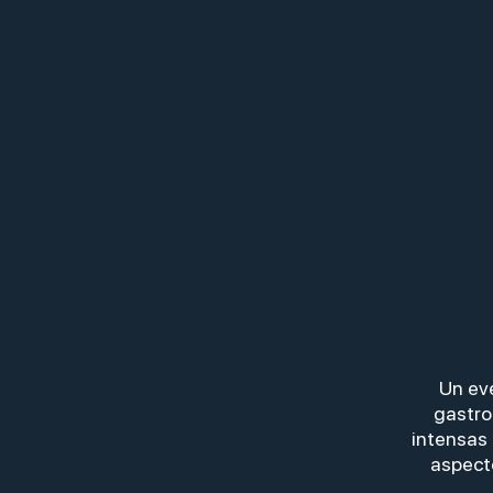
Un eve
gastro
intensas 
aspecto