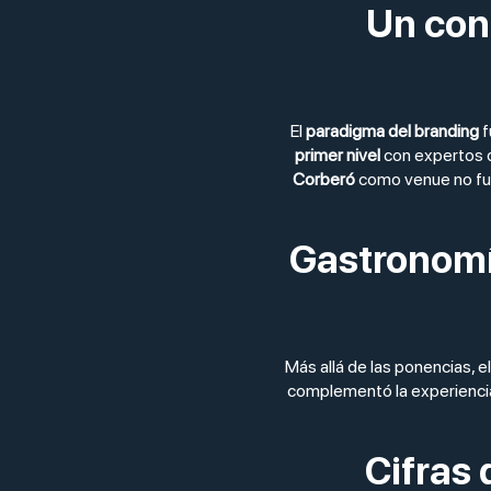
Un con
El
paradigma del branding
f
primer nivel
con expertos q
Corberó
como venue no fue 
Gastronomía
Más allá de las ponencias, 
complementó la experiencia
Cifras