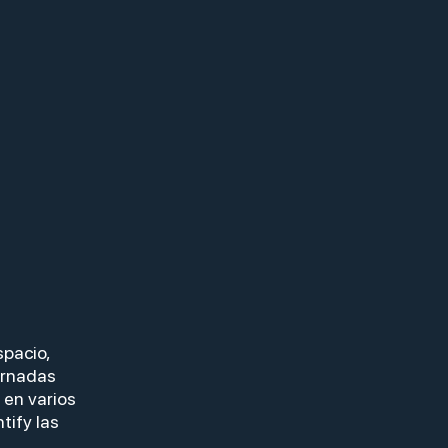
spacio,
ornadas
 en varios
tify las