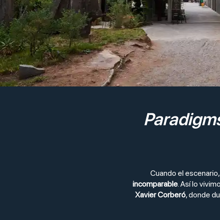
Paradigms
Cuando el escenario, 
incomparable
. Así lo vivi
Xavier Corberó
, donde d