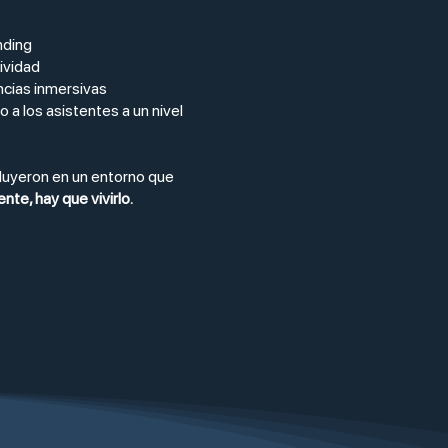
nding
tividad
ncias inmersivas
do a los asistentes a un nivel
fluyeron en un entorno que
nte, hay que vivirlo.