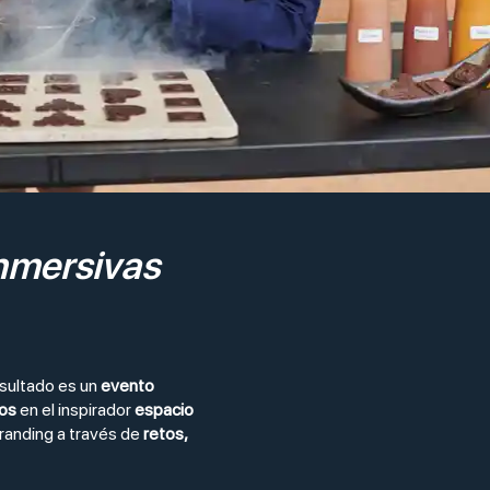
inmersivas
esultado es un
evento
dos
en el inspirador
espacio
branding a través de
retos,