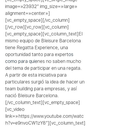
image=»23932″ img_size=»large» 
alignment=»center»]
[vc_empty_space][/vc_column]
[/vc_row][vc_row][vc_column]
[vc_empty_space][vc_column_text]El 
mismo equipo de Bleisure Barcelona 
tiene Regatta Experience, una 
oportunidad tanto para exper
tos 
como para quie
nes no saben mucho 
del tema de participar en una regata. 
A partir de esta iniciativa para 
particulares surgió la idea de hacer un 
team building para empresas, y así 
nació Bleisure Barcelona.
[/vc_column_text][vc_empty_space]
[vc_video 
link=»https://www.youtube.com/watc
h?v=e9nvoCW1zY8″][vc_column_text]