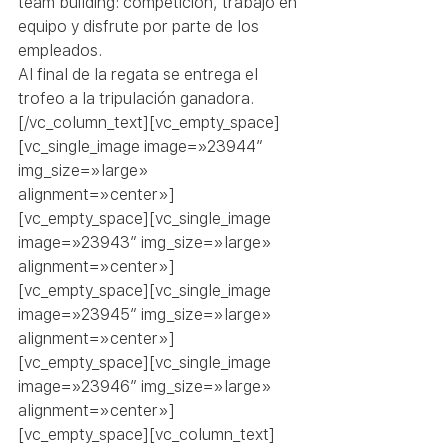
team building: competición, trabajo en 
equipo y disfrute por parte de los 
empleados.
Al final de la regata se entrega el 
trofeo a la tripulación ganadora.
[/vc_column_text][vc_empty_space]
[vc_single_image image=»23944″ 
img_size=»large» 
alignment=»center»]
[vc_empty_space][vc_single_image 
image=»23943″ img_size=»large» 
alignment=»center»]
[vc_empty_space][vc_single_image 
image=»23945″ img_size=»large» 
alignment=»center»]
[vc_empty_space][vc_single_image 
image=»23946″ img_size=»large» 
alignment=»center»]
[vc_empty_space][vc_column_text]