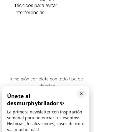
técnicos para evitar 
interferencias.
Inmersión completa con todo tipo de 
detalles
×
Únete al
desmurphybrilador
✨
5) El detalle como 
La primera newsletter con inspiración
semanal para potenciar tus eventos:
generador de inmersión
Historias, localizaciones, casos de éxito
y... ¡mucho más!
Un evento temático se recuerda por 