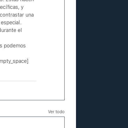
cíficas, y 
contrastar una 
especial. 
urante el 
tos podemos 
empty_space]
Ver todo