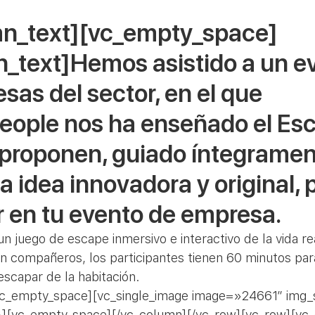
mn_text][vc_empty_space]
_text]Hemos asistido a un e
sas del sector, en el que 
eople nos ha enseñado el Es
roponen, guiado íntegrament
a idea innovadora y original, 
ir en tu evento de empresa.
 juego de escape inmersivo e interactivo de la vida re
on compañeros, los participantes tienen 60 minutos par
escapar de la habitación.
vc_empty_space][vc_single_image image=»24661″ img_
][vc_empty_space][/vc_column][/vc_row][vc_row][vc