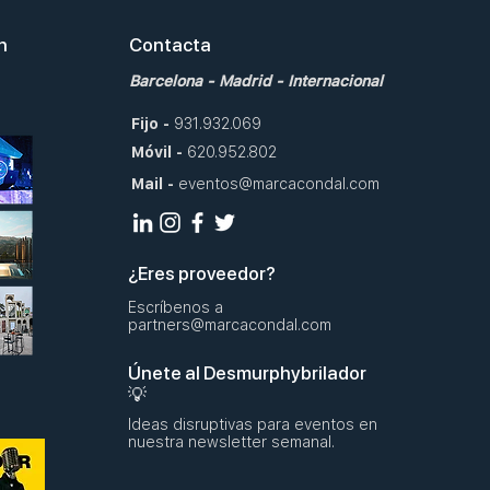
en
Contacta
Barcelona
-
Madrid
-
Internacional
Fijo
-
931.932.069
Móvil
-
620.952.802
Mail
-
eventos@marcacondal.com
¿Eres proveedor?
Escríbenos a
partners@marcacondal.com
Únete al Desmurphybrilador
💡
Ideas disruptivas para eventos en
nuestra newsletter semanal.