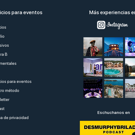
icios para eventos
Más experiencias 
cios
lio
sivos
ra B
mentales
ios para eventos
ro método
etter
ast
Eschuchanos en
ca de privacidad