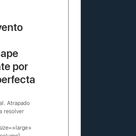
vento 
cape 
e por 
perfecta 
al. Atrapado 
a resolver 
size=»large» 
_column]