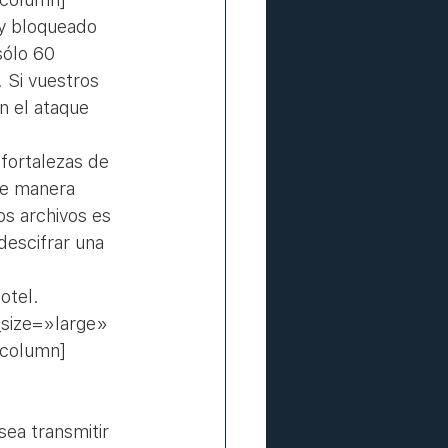
y bloqueado 
ólo 60 
. Si vuestros 
n el ataque 
 fortalezas de 
de manera 
os archivos es 
descifrar una 
otel.
size=»large» 
_column]
ea transmitir 