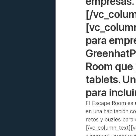
empresas.
[/vc_colu
[vc_column
para empre
GreenhatP
Room que p
tablets. Un
para inclu
El Escape Room es un
en una habitación c
retos y puzles para 
[/vc_column_text][
alignment=»center»