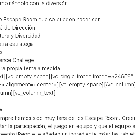
mbinándolo con la diversión.
e Escape Room que se pueden hacer son:
té de Dirección
tura y Diversidad
tra estrategia
s
iance Challege
ra propia tema a medida
xt][vc_empty_space][vc_single_image image=»24659″ 
e» alignment=»center»][vc_empty_space][/vc_column]
lumn][vc_column_text]
a
empre hemos sido muy fans de los Escape Room. Cree
ar la participación, el juego en equipo y que el equipo 
reenhatPeople le añaden un ingrediente más: las tablet