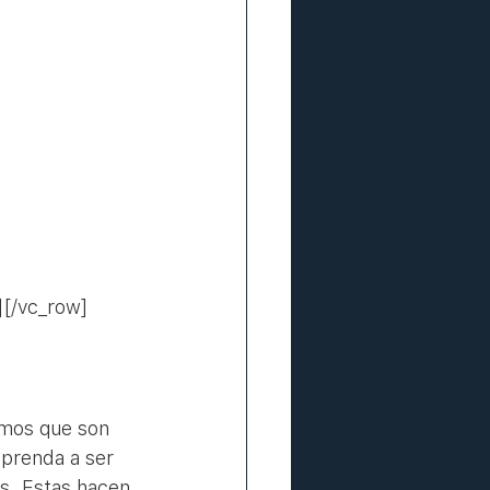
[/vc_row]
mos que son 
aprenda a ser 
s. Estas hacen 