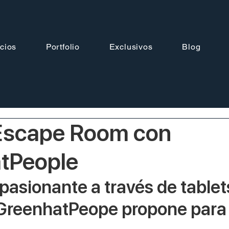
cios
Portfolio
Exclusivos
Blog
Escape Room con
tPeople
pasionante a través de tablet
GreenhatPeope propone para