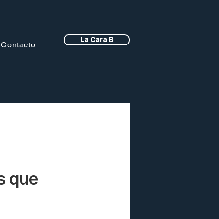
La Cara B
Contacto
s que 
 