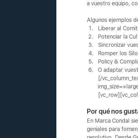
a vuestro equipo, co
Algunos ejemplos d
Liberar al Comi
Potenciar la Cul
Sincronizar vues
Romper los Silo
Policy & Compl
O adaptar vuest
[/vc_column_te
img_size=»larg
[vc_row][vc_co
Por qué nos gust
En Marca Condal si
geniales para foment
resolutivo. Desde G