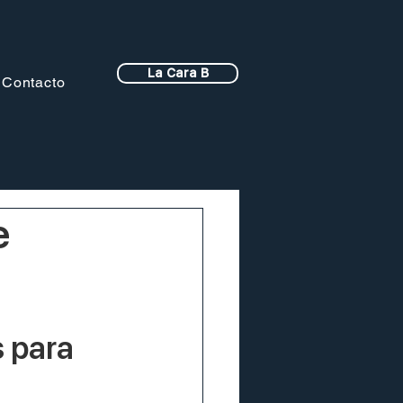
La Cara B
Contacto
e
 para 