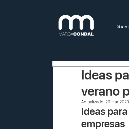
Servi
Ideas pa
verano 
Actualizado:
29 mar 2023
Ideas para
empresas