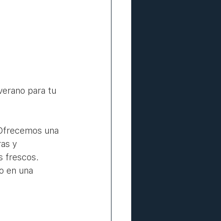
verano para tu 
 Ofrecemos una 
as y 
 frescos. 
o en una 