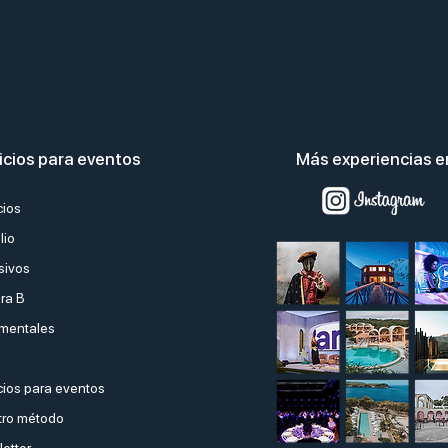
Adobe Dry Law. La ley seca
Fies
llega a Barcelona.
en l
icios para eventos
Más experiencias 
cios
lio
sivos
ra B
mentales
ios para eventos
ro método
etter