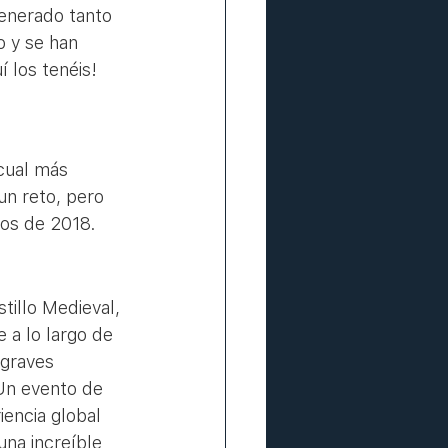
enerado tanto 
 y se han 
 los tenéis! 
cual más 
n reto, pero 
tos de 2018. 
illo Medieval, 
 a lo largo de 
 graves 
 Un evento de 
encia global 
una increíble 