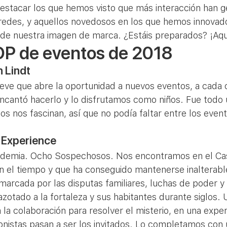
estacar los que hemos visto que más interacción han g
redes, y aquellos novedosos en los que hemos innovado
 de nuestra imagen de marca. ¿Estáis preparados? ¡Aquí
P de eventos de 2018 
 Lindt 
ieve que abre la oportunidad a nuevos eventos, a cada 
ncantó hacerlo y lo disfrutamos como niños. Fue todo u
tos nos fascinan, así que no podía faltar entre los even
 Experience 
ndemia. Ocho Sospechosos. Nos encontramos en el Cast
n el tiempo y que ha conseguido mantenerse inalterable
 marcada por las disputas familiares, luchas de poder y
otado a la fortaleza y sus habitantes durante siglos.
a colaboración para resolver el misterio, en una experi
onistas pasan a ser los invitados. Lo completamos con 