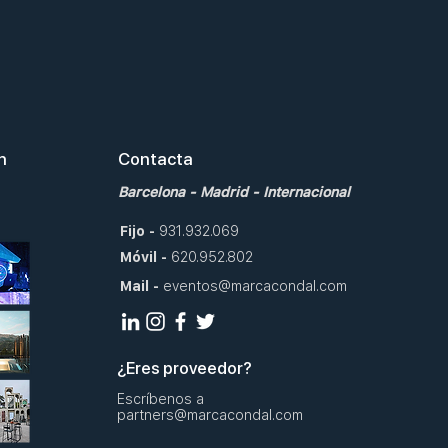
ta Navideña de ensueño
a Casita de Claus
en
Contacta
Barcelona
-
Madrid
-
Internacional
Fijo
-
931.932.069
Móvil
-
620.952.802
Mail
-
eventos@marcacondal.com
¿Eres proveedor?
Escríbenos a
partners@marcacondal.com