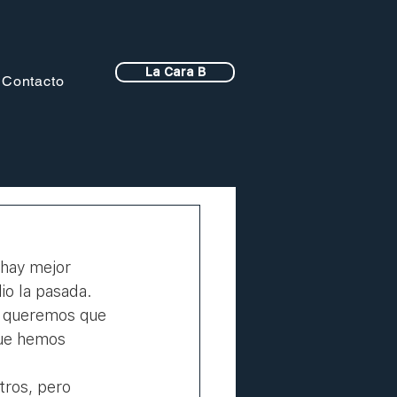
La Cara B
Contacto
 hay mejor 
o la pasada. 
e queremos que 
que hemos 
ros, pero 