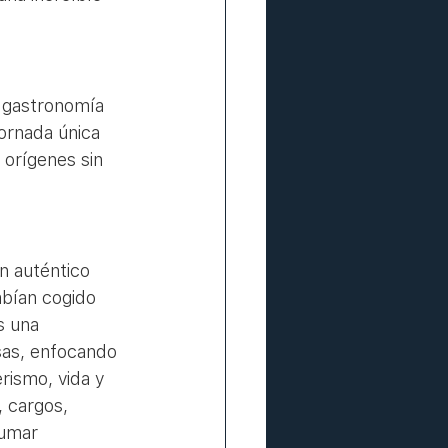
 gastronomía 
ornada única 
 orígenes sin 
n auténtico 
abían cogido 
s una 
sas, enfocando 
rismo, vida y 
 cargos, 
sumar 