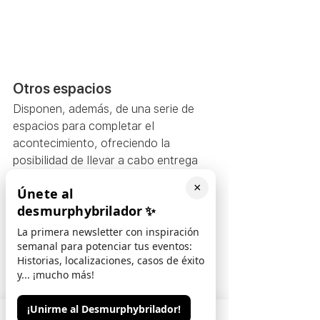
Otros espacios 
Disponen, además, de una serie de 
espacios para completar el 
acontecimiento, ofreciendo la 
posibilidad de llevar a cabo entrega 
de acreditaciones, recepciones de 
×
Únete al
bienvenida, coffees, aperitivos, etc.  
desmurphybrilador
✨
El Aquàrium de Barcelona también 
propone una manera singular y única 
La primera newsletter con inspiración
de presentar su producto: sumergido 
semanal para potenciar tus eventos:
Historias, localizaciones, casos de éxito
bajo el agua, potenciando así la 
y... ¡mucho más!
espectacularidad y consiguiendo 
producir gran efecto entre el público 
¡Unirme al Desmurphybrilador!
asistente. 