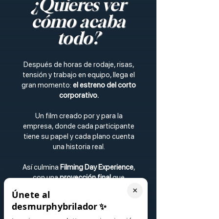
¿Quieres ver
cómo acaba
todo?
Después de horas de rodaje, risas,
tensión y trabajo en equipo, llega el
gran momento:
el estreno del corto
corporativo.
Un film creado por y para la
empresa, donde cada participante
tiene su papel y cada plano cuenta
una historia real.
Así culmina
Filming Day Experience
,
con una
proyección final
que
emociona, sorprende y deja claro
×
Únete al
que cuando un equipo trabaja
desmurphybrilador
✨
unido…
la magia sucede de verdad.