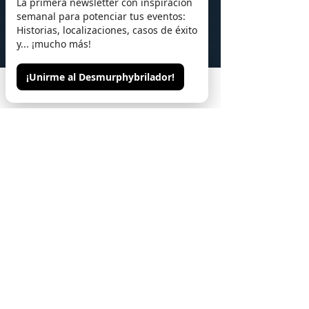
La primera newsletter con inspiración
semanal para potenciar tus eventos:
Historias, localizaciones, casos de éxito
y... ¡mucho más!
¡Unirme al Desmurphybrilador!
Phone
Email
Contacto
El Team Building 5
estrellas que todos