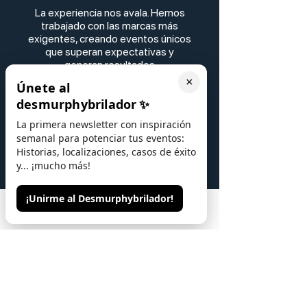
La experiencia nos avala. Hemos
trabajado con las marcas más
exigentes, creando eventos únicos
que superan expectativas y
generan resultados
extraordinarios. Más de
300
×
Únete al
ocasiones
en las que la creatividad,
desmurphybrilador
✨
la precisión y la excelencia han
marcado la diferencia.
La primera newsletter con inspiración
semanal para potenciar tus eventos:
Historias, localizaciones, casos de éxito
y... ¡mucho más!
¡Unirme al Desmurphybrilador!
Phone
Email
Contacto