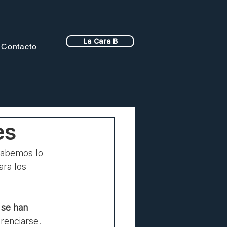
La Cara B
Contacto
es
sabemos lo 
ra los 
 se han 
renciarse. 