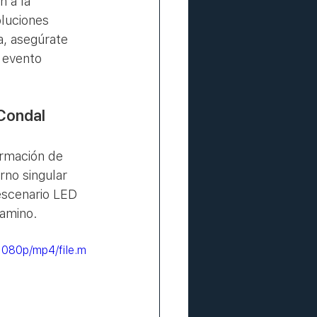
 a la 
luciones 
a, asegúrate 
 evento 
 Condal
rmación de 
rno singular 
escenario LED 
camino.
080p/mp4/file.m