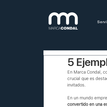
Servi
5 Ejempl
En Marca Condal, c
crucial que es desta
invitados. 
En un mundo empresa
convertido en una es