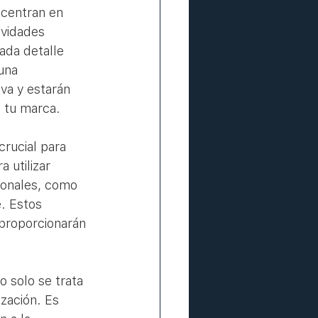
 centran en 
ividades 
ada detalle 
una 
va y estarán 
 tu marca.
crucial para 
 utilizar 
ionales, como 
e. Estos 
 proporcionarán 
o solo se trata 
zación. Es 