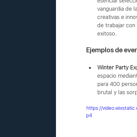
esencial selecc
vanguardia de l
creativas e inn
de trabajar con
exitoso.
Ejemplos de even
Winter Party Ex
espacio mediante
para 400 person
brutal y las so
https://video.wixsta
p4