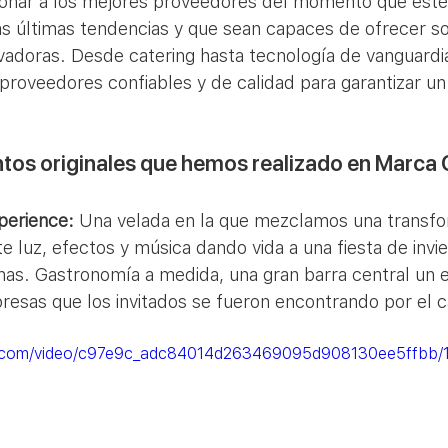
ionar a los mejores proveedores del momento que estén
as últimas tendencias y que sean capaces de ofrecer so
ovadoras. Desde catering hasta tecnología de vanguardi
 proveedores confiables y de calidad para garantizar un
tos originales que hemos realizado en Marca
perience:
 Una velada en la que mezclamos una transfo
 luz, efectos y música dando vida a una fiesta de invie
as. Gastronomía a medida, una gran barra central un 
rpresas que los invitados se fueron encontrando por el 
tic.com/video/c97e9c_adc84014d263469095d908130ee5ffbb/1