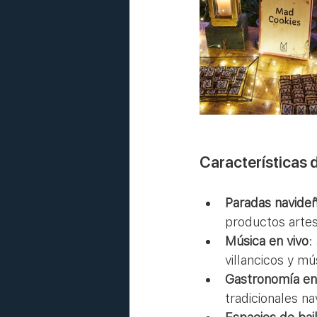
Características 
Paradas navide
productos artes
Música en vivo
:
villancicos y mú
Gastronomía en
tradicionales n