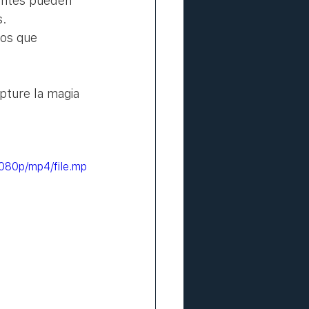
entes pueden 
s.
vos que 
pture la magia 
080p/mp4/file.mp