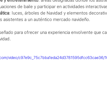
le y entretenimiento
: áreas designadas donde los asist
uaciones de baile y participar en actividades interactiva
ática
: luces, árboles de Navidad y elementos decorati
os asistentes a un auténtico mercado navideño.
iseñado para ofrecer una experiencia envolvente que ca
vidad.
tic.com/video/c97e9c_75c7bba1eda24d3781595dfcc63cae36/1