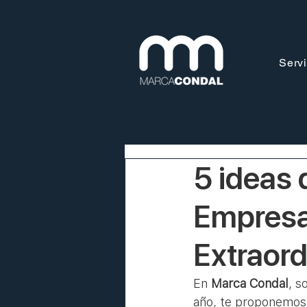
Servi
5 ideas 
Empresa
Extraord
En 
Marca Condal
, s
año, te proponemos 