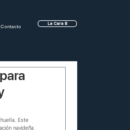
La Cara B
Contacto
 para
y
huella. Este 
ación navideña 