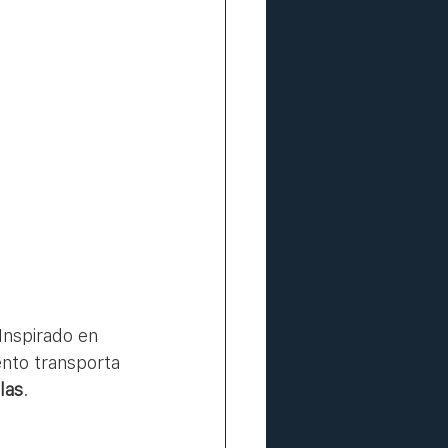
 Inspirado en 
ento transporta 
llas
.