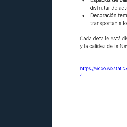
Espacios de bai
disfrutar de act
Decoración tem
transportan a l
Cada detalle está d
y la calidez de la Na
https://video.wixsta
4