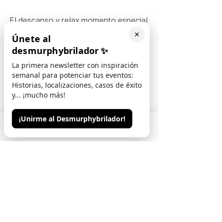
El descanso y relax momento especial 
para todos los invitados, a disposición 
×
Únete al
uno de los lugares más mágicos de la 
desmurphybrilador
✨
isla. 
La primera newsletter con inspiración
semanal para potenciar tus eventos:
Historias, localizaciones, casos de éxito
y... ¡mucho más!
¡Unirme al Desmurphybrilador!
Phone
Email
Contacto