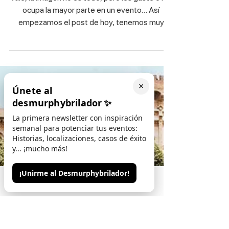
×
Únete al
desmurphybrilador
✨
El SuperPoder del Graphic
La primera newsletter con inspiración
semanal para potenciar tus eventos:
Design en los eventos
Historias, localizaciones, casos de éxito
y... ¡mucho más!
Vale, la imagen no es todo, pero les guste o no,
ocupa la mayor parte en un evento… Así
¡Unirme al Desmurphybrilador!
empezamos el post de hoy, tenemos muy
Phone
Email
Contacto
claro...