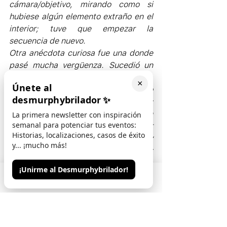
cámara/objetivo, mirando como si 
hubiese algún elemento extraño en el 
interior; tuve que empezar la 
secuencia de nuevo.
Otra anécdota curiosa fue una donde 
pasé mucha vergüenza. Sucedió un 
día que estaba haciéndole fotos a la 
×
Únete al
fachada de un edificio y vino un grupo 
desmurphybrilador
✨
de seguidores del Papa con pancartas 
a favor de la iglesia. Ellos empezaron 
La primera newsletter con inspiración
semanal para potenciar tus eventos:
a bailar y cantar en círculo alrededor 
Historias, localizaciones, casos de éxito
mío durante casi diez minutos y 
y... ¡mucho más!
mucha gente que pasaba por allí “nos 
miraban” porqué les podía la 
¡Unirme al Desmurphybrilador!
curiosidad. Obviamente yo no tenía 
Phone
Email
Contacto
nada que ver con ellos y no defiendo 
su ideología. Estaba deseando 
marchar de allí como fuera, pero 
después de dos horas haciendo fotos, 