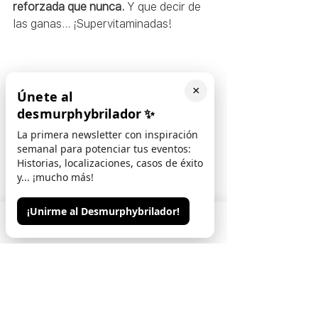
reforzada que nunca.
 Y que decir de 
las ganas… ¡Supervitaminadas!  
×
Únete al
desmurphybrilador
✨
La primera newsletter con inspiración
semanal para potenciar tus eventos:
Historias, localizaciones, casos de éxito
El panorama ha cambiado, ahora hay 
y... ¡mucho más!
que remar con él. La forma en la que 
las empresas realizan los eventos 
¡Unirme al Desmurphybrilador!
dará un giro, seguramente progresivo, 
Phone
Email
Contacto
hacia un
 acercamiento a la esencia, 
raíces y las experiencias que ayuden a 
cada trabajador a mejorar en su día a 
día, escalando en sus propios 
proyectos
. Puede que se cambien las 