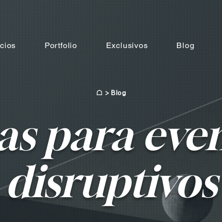
cios
Portfolio
Exclusivos
Blog
☖
> Blog
as para eve
disruptivos